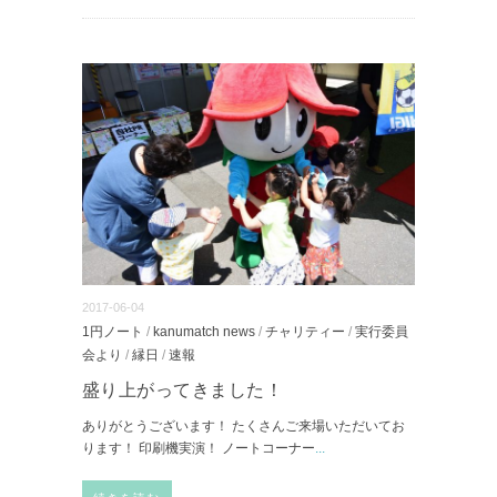
2017-06-04
1円ノート
/
kanumatch news
/
チャリティー
/
実行委員
会より
/
縁日
/
速報
盛り上がってきました！
ありがとうございます！ たくさんご来場いただいてお
ります！ 印刷機実演！ ノートコーナー
...