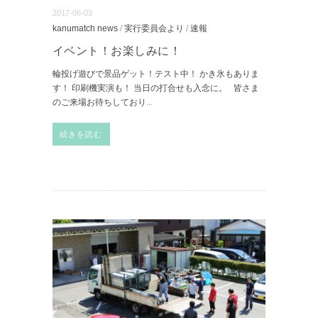
2017-06-03
kanumatch news
/
実行委員会より
/
速報
イベント！お楽しみに！
輪投げ遊びで景品ゲット！テスト中！ かき氷もありま
す！ 印刷機実演も！ 当日の打合せも入念に。 皆さま
のご来場お待ちしており
...
続きを読む