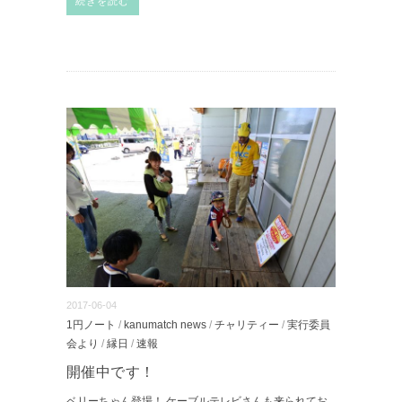
続きを読む
2017-06-04
1円ノート
/
kanumatch news
/
チャリティー
/
実行委員
会より
/
縁日
/
速報
開催中です！
ベリーちゃん登場！ ケーブルテレビさんも来られてお