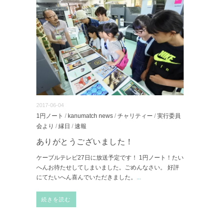
2017-06-04
1円ノート
/
kanumatch news
/
チャリティー
/
実行委員
会より
/
縁日
/
速報
ありがとうございました！
ケーブルテレビ27日に放送予定です！ 1円ノート！たい
へんお待たせしてしまいました。ごめんなさい。 好評
にてたいへん喜んでいただきました。
...
続きを読む