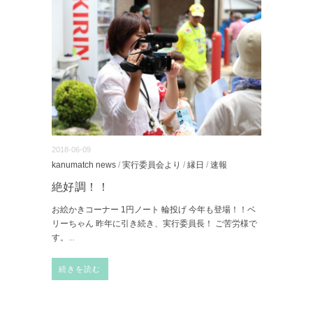
2018-06-09
kanumatch news
/
実行委員会より
/
縁日
/
速報
絶好調！！
お絵かきコーナー 1円ノート 輪投げ 今年も登場！！ベ
リーちゃん 昨年に引き続き、実行委員長！ ご苦労様で
す。
...
続きを読む