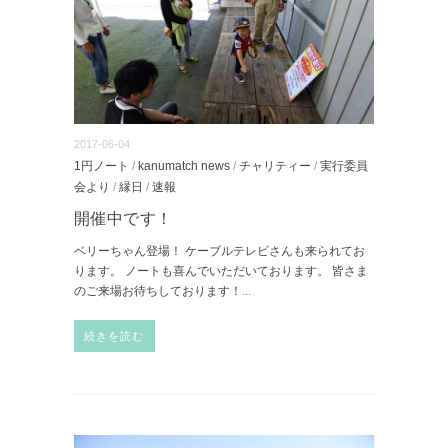
2017-06-04
1円ノート
/
kanumatch news
/
チャリティー
/
実行委員
会より
/
縁日
/
速報
開催中です！
ベリーちゃん登場！ ケーブルテレビさんも来られてお
ります。 ノートも喜んでいただいております。 皆さま
のご来場お待ちしております！
...
続きを読む