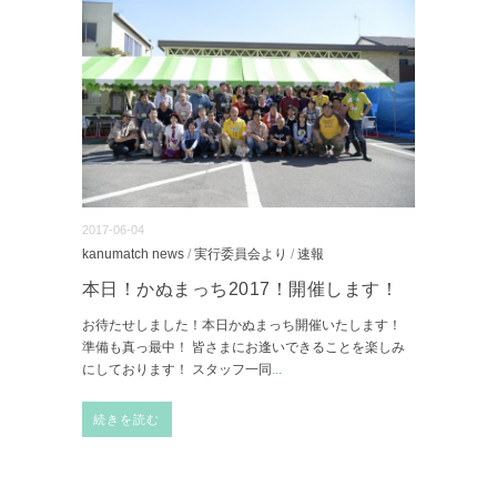
2017-06-04
kanumatch news
/
実行委員会より
/
速報
本日！かぬまっち2017！開催します！
お待たせしました！本日かぬまっち開催いたします！
準備も真っ最中！ 皆さまにお逢いできることを楽しみ
にしております！ スタッフ一同
...
続きを読む