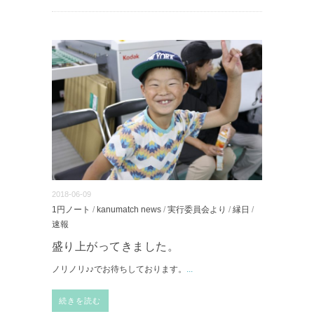
2018-06-09
1円ノート
/
kanumatch news
/
実行委員会より
/
縁日
/
速報
盛り上がってきました。
ノリノリ♪♪でお待ちしております。
...
続きを読む