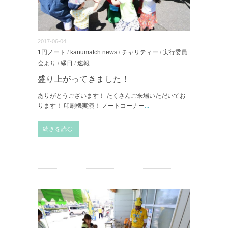
2017-06-04
1円ノート
/
kanumatch news
/
チャリティー
/
実行委員
会より
/
縁日
/
速報
盛り上がってきました！
ありがとうございます！ たくさんご来場いただいてお
ります！ 印刷機実演！ ノートコーナー
...
続きを読む