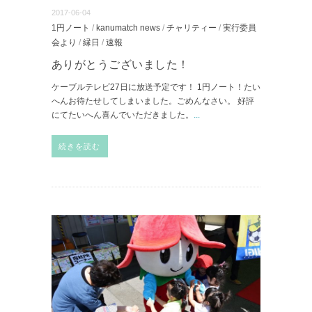
2017-06-04
1円ノート
/
kanumatch news
/
チャリティー
/
実行委員
会より
/
縁日
/
速報
ありがとうございました！
ケーブルテレビ27日に放送予定です！ 1円ノート！たい
へんお待たせしてしまいました。ごめんなさい。 好評
にてたいへん喜んでいただきました。
...
続きを読む