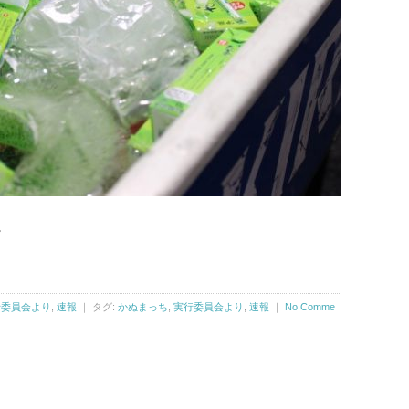
。
行委員会より
,
速報
｜ タグ:
かぬまっち
,
実行委員会より
,
速報
｜
No Comme