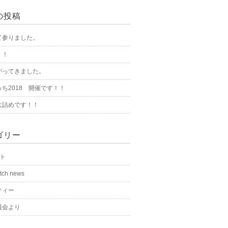
の投稿
て参りました。
！！
がってきました。
ち2018 開催です！！
大詰めです！！
ゴリー
ート
tch news
ティー
員会より