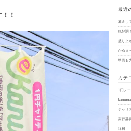
最近
す！！
募金し
絶好調
盛り上
かぬまっ
準備も
カテ
1円ノ
kanuma
チャリ
実行委
縁日