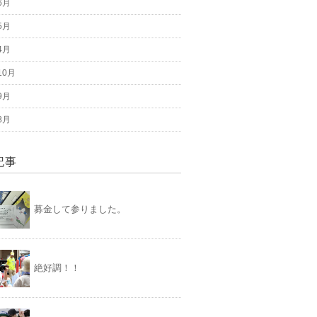
6月
5月
4月
10月
9月
8月
記事
募金して参りました。
絶好調！！