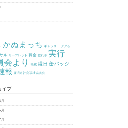
ジ
かぬまっち
ト
ギャラリー
ググる
実行
サル
募金
リーフレット
垂れ幕
員会より
缶バッジ
縁日
検索
速報
鹿沼市社会福祉協議会
カイブ
6月
5月
7月