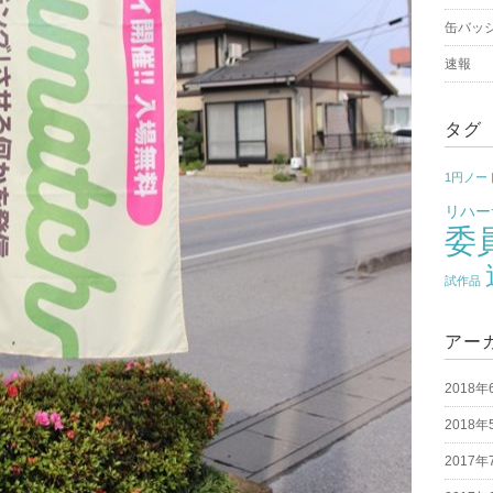
缶バッ
速報
タグ
1円ノー
リハー
委
試作品
アー
2018年
2018年
2017年