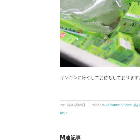
キンキンに冷やしてお待ちしております
2018年06月09日 ｜ Posted in
kanumatch news
,
実
nts »
関連記事