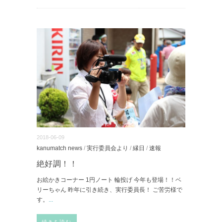
2018-06-09
kanumatch news
/
実行委員会より
/
縁日
/
速報
絶好調！！
お絵かきコーナー 1円ノート 輪投げ 今年も登場！！ベ
リーちゃん 昨年に引き続き、実行委員長！ ご苦労様で
す。
...