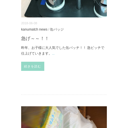
2018-06-08
kanumatch news
/
缶バッジ
急げ～～！！
昨年、お子様に大人気でした缶バッチ！！ 急ピッチで
仕上げていきます。
...
続きを読む