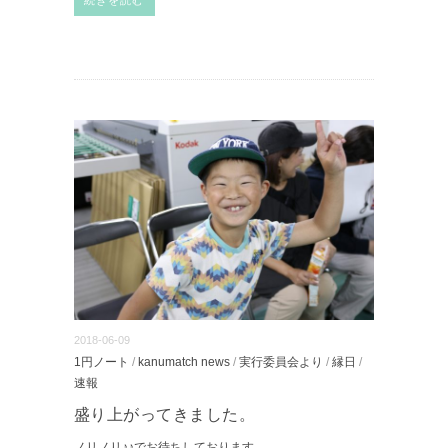
続きを読む
2018-06-09
1円ノート
/
kanumatch news
/
実行委員会より
/
縁日
/
速報
盛り上がってきました。
ノリノリ♪♪でお待ちしております。
...