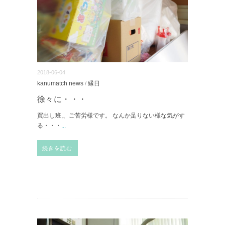
2018-06-04
kanumatch news
/
縁日
徐々に・・・
買出し班,、ご苦労様です。 なんか足りない様な気がす
る・・・
...
続きを読む