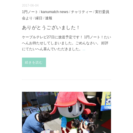
2017-06-04
1円ノート
/
kanumatch news
/
チャリティー
/
実行委員
会より
/
縁日
/
速報
ありがとうございました！
ケーブルテレビ27日に放送予定です！ 1円ノート！たい
へんお待たせしてしまいました。ごめんなさい。 好評
にてたいへん喜んでいただきました。
...
続きを読む