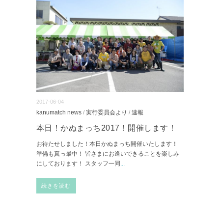
2017-06-04
kanumatch news
/
実行委員会より
/
速報
本日！かぬまっち2017！開催します！
お待たせしました！本日かぬまっち開催いたします！
準備も真っ最中！ 皆さまにお逢いできることを楽しみ
にしております！ スタッフ一同
...
続きを読む