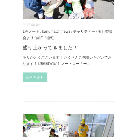
2017-06-04
1円ノート
/
kanumatch news
/
チャリティー
/
実行委員
会より
/
縁日
/
速報
盛り上がってきました！
ありがとうございます！ たくさんご来場いただいてお
ります！ 印刷機実演！ ノートコーナー
...
続きを読む