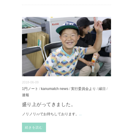
2018-06-09
1円ノート
/
kanumatch news
/
実行委員会より
/
縁日
/
速報
盛り上がってきました。
ノリノリ♪♪でお待ちしております。
...
続きを読む