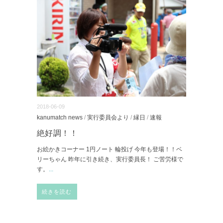
2018-06-09
kanumatch news
/
実行委員会より
/
縁日
/
速報
絶好調！！
お絵かきコーナー 1円ノート 輪投げ 今年も登場！！ベ
リーちゃん 昨年に引き続き、実行委員長！ ご苦労様で
す。
...
続きを読む