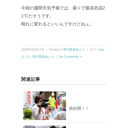
今朝の週間天気予報では、曇りで最高気温2
1°Cだそうです。
晴れに変わるといいんですけどねぇ。
2016年10月17日 ｜ Posted in
実行委員会より
｜ タグ:
かぬ
まっち
,
実行委員会より
｜
No Comments »
関連記事
絶好調！！