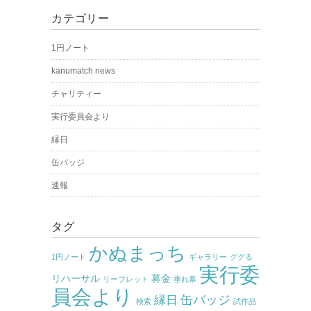
カテゴリー
1円ノート
kanumatch news
チャリティー
実行委員会より
縁日
缶バッジ
速報
タグ
かぬまっち
1円ノート
ギャラリー
ググる
実行委
リハーサル
募金
リーフレット
垂れ幕
員会より
缶バッジ
縁日
検索
試作品