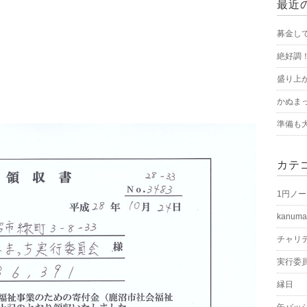
最近
募金し
絶好調
盛り上
かぬまっ
準備も
カテ
1円ノ
kanuma
チャリ
実行委
縁日
缶バッ