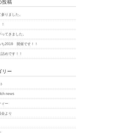
の投稿
て参りました。
！！
がってきました。
ち2018 開催です！！
大詰めです！！
ゴリー
ート
tch news
ティー
員会より
ジ