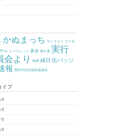
かぬまっち
ト
ギャラリー
ググる
実行
サル
募金
リーフレット
垂れ幕
員会より
缶バッジ
縁日
検索
速報
鹿沼市社会福祉協議会
カイブ
6月
5月
7月
6月