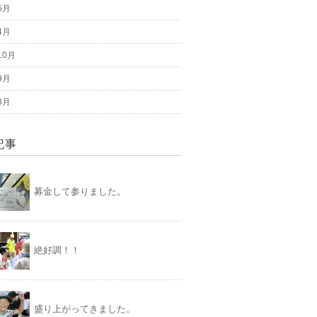
5月
4月
10月
9月
8月
記事
募金して参りました。
絶好調！！
盛り上がってきました。