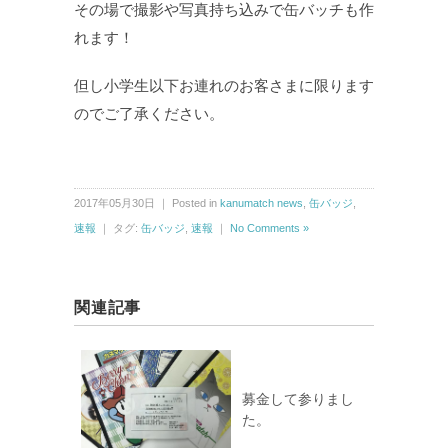
その場で撮影や写真持ち込みで缶バッチも作
れます！
但し小学生以下お連れのお客さまに限ります
のでご了承ください。
2017年05月30日 ｜ Posted in
kanumatch news
,
缶バッジ
,
速報
｜ タグ:
缶バッジ
,
速報
｜
No Comments »
関連記事
募金して参りまし
た。