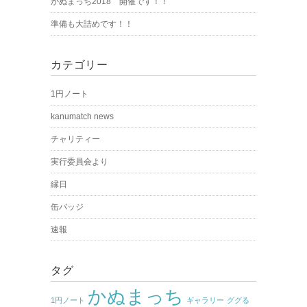
かぬまっち2018 開催です！！
準備も大詰めです！！
カテゴリー
1円ノート
kanumatch news
チャリティー
実行委員会より
縁日
缶バッジ
速報
タグ
かぬまっち
1円ノート
ギャラリー
ググる