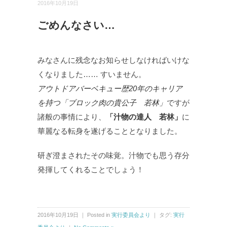
2016年10月19日
ごめんなさい…
みなさんに残念なお知らせしなければいけな
くなりました…… すいません。
アウトドアバーベキュー歴20年のキャリア
を持つ「ブロック肉の貴公子 若林」
ですが
諸般の事情により、
「汁物の達人 若林」
に
華麗なる転身を遂げることとなりました。
研ぎ澄まされたその味覚。汁物でも思う存分
発揮してくれることでしょう！
2016年10月19日 ｜ Posted in
実行委員会より
｜ タグ:
実行