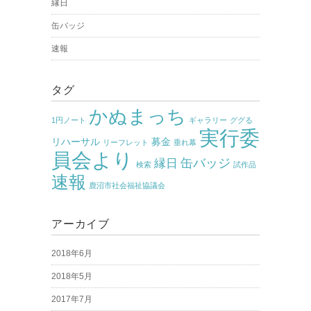
縁日
缶バッジ
速報
タグ
かぬまっち
1円ノート
ギャラリー
ググる
実行委
リハーサル
募金
リーフレット
垂れ幕
員会より
缶バッジ
縁日
検索
試作品
速報
鹿沼市社会福祉協議会
アーカイブ
2018年6月
2018年5月
2017年7月