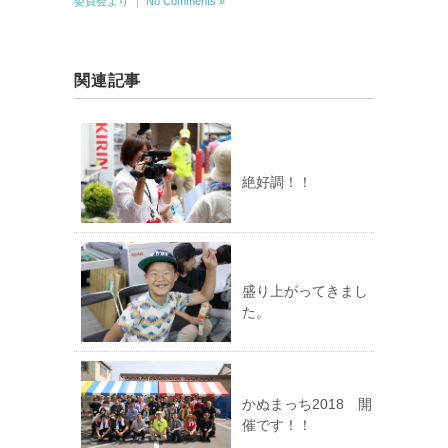
委員会より
｜
No Comments »
関連記事
絶好調！！
盛り上がってきまし
た。
かぬまっち2018 開
催です！！