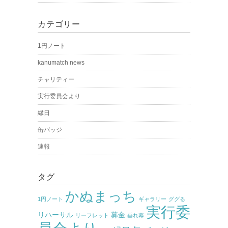
カテゴリー
1円ノート
kanumatch news
チャリティー
実行委員会より
縁日
缶バッジ
速報
タグ
かぬまっち
1円ノート
ギャラリー
ググる
実行委
リハーサル
募金
リーフレット
垂れ幕